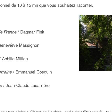
tionnel de 10 à 15 mn que vous souhaitez raconter.
/ Dagmar Fink
de France
Geneviève Massignon
/ Achille Millien
/ Emmanuel Cosquin
orraine
/ Jean-Claude Lacarrière
rs
cription : Marie-Christine Loubris, mcloubris@yahoo.fr 06