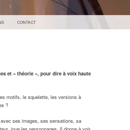
NS
CONTACT
s et « théorie », pour dire à voix haute
es motifs, le squelette, les versions à
es ?
te avec ses images, ses sensations, sa
eur, joue les personnages. Il donne à voir