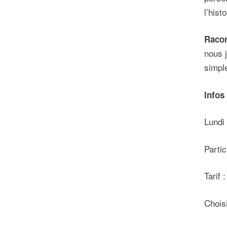
l’hist
Racon
nous 
simple
Infos
Lundi 
Parti
Tarif 
Chois