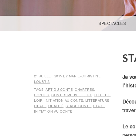
ACCÉDER AU CONTENU PRINCIPAL
SPECTACLES
ST
Je vo
21 JUILLET 2015
BY
MARIE-CHRISTINE
LOUBRIS
l’his
TAGS:
ART DU CONTE
,
CHARTRES
,
CONTER
,
CONTES MERVEILLEUX
,
EURE-ET-
LOIR
,
INITIATION AU CONTE
,
LITTÉRATURE
Décou
ORALE
,
ORALITÉ
,
STAGE CONTE
,
STAGE
traver
INITIATION AU CONTE
Le co
perso