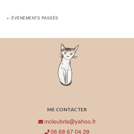
NAVIGATION
ÉVÈNEMENTS PASSÉS
DES
ARTICLES
ME CONTACTER
mcloubris@yahoo.fr
06 68 67 04 39