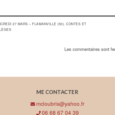
VIGATION
CREDI 27 MARS – FLAMANVILLE (50), CONTES ET
LÈGES
ARTICLE
Les commentaires sont fe
ME CONTACTER
mcloubris@yahoo.fr
06 68 67 04 39