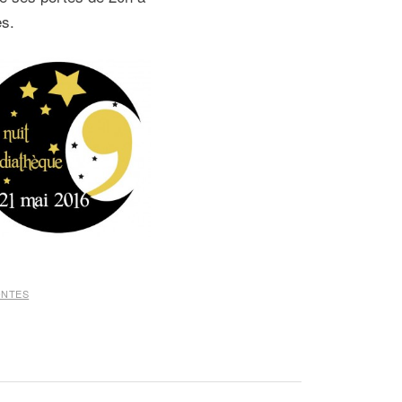
es.
ONTES