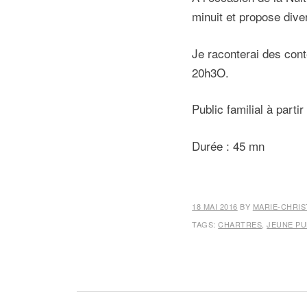
minuit et propose dive
Je raconterai des cont
20h3O.
Public familial à partir
Durée : 45 mn
18 MAI 2016
BY
MARIE-CHRIS
TAGS:
CHARTRES
,
JEUNE PU