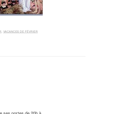
R
,
VACANCES DE FÉVRIER
re ses portes de 20h à