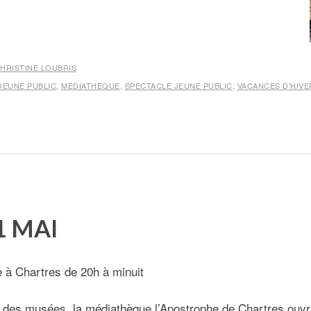
HRISTINE LOUBRIS
JEUNE PUBLIC
,
MEDIATHEQUE
,
SPECTACLE JEUNE PUBLIC
,
VACANCES D'HIVE
1 MAI
e à Chartres de 20h à minuit
it des musées, la médiathèque l’Apostrophe de Chartres ouv