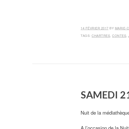
14 FÉVRIER 2017
BY
MARIE-C
TAGS:
CHARTRES
,
CONTES
,
SAMEDI 2
Nuit de la médiathèqu
A l’occasion de la Nu