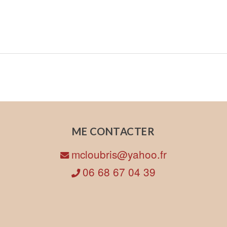
ME CONTACTER
mcloubris@yahoo.fr
06 68 67 04 39