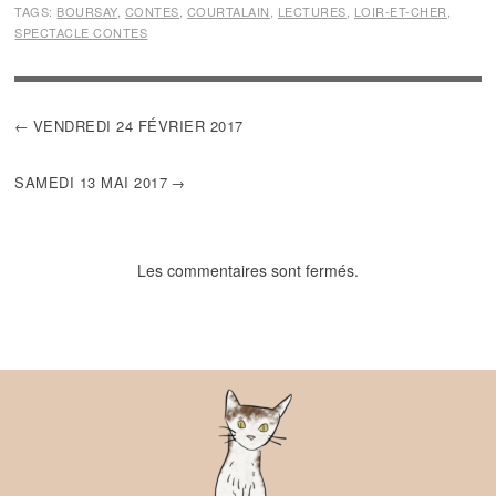
TAGS:
BOURSAY
,
CONTES
,
COURTALAIN
,
LECTURES
,
LOIR-ET-CHER
,
SPECTACLE CONTES
NAVIGATION
VENDREDI 24 FÉVRIER 2017
DE
L’ARTICLE
SAMEDI 13 MAI 2017
Les commentaires sont fermés.