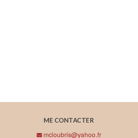
ME CONTACTER
mcloubris@yahoo.fr