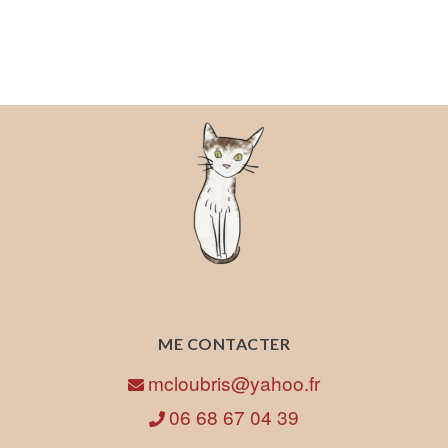
ME CONTACTER
mcloubris@yahoo.fr
06 68 67 04 39