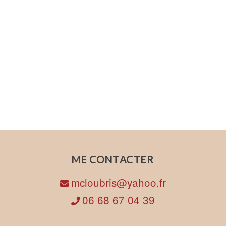
ME CONTACTER
mcloubris@yahoo.fr
06 68 67 04 39